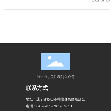
2021-01-28
扫一扫，关注我们公众号
联系方式
地址：辽宁省鞍山市岫岩县兴隆经济区
电话：
0412-7873228
/
7874093