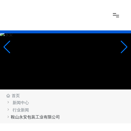
网站首页
关于我们
新闻中心
产品展示
首页
新闻中心
厂房展示
行业新闻
鞍山永安包装工业有限公司
联系我们