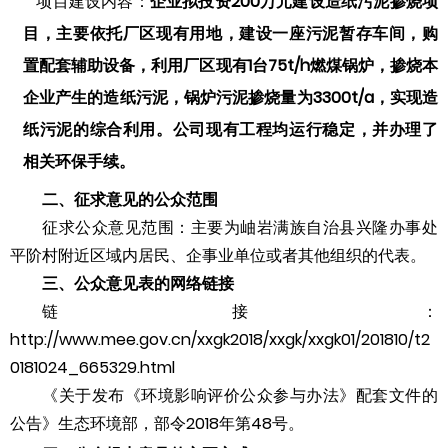
项目建设内容：
企业
拟投资
200
万元
建设
造纸污泥掺烧项
目
，
主要依托厂区现有用地，建设一座污泥暂存车间，购
置配套辅助设备，
利用
厂区现有
1台75
t/h
燃煤
锅炉，掺烧
本
企业产生的造纸
污泥，锅炉污泥掺烧量为
3300
t/
a
，实现造
纸污泥的综合利用
。公司现有工程均运行稳定，并办理了
相关环保手续。
二、征求意见的公众范围
征求公众意见范围：主要为
岫岩满族自治县兴隆办事处
平阶村
附近区域内居民、企事业单位或者其他组织的代表。
三、公众意见表的网络链接
链接：
http://www.mee.gov.cn/xxgk2018/xxgk/xxgk01/201810/t2
0181024_665329.html
《关于发布《环境影响评价公众参与办法》配套文件的
公告》生态环境部，部令2018年第48号。